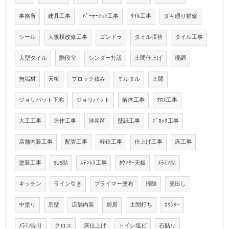
事務所
建具工事
ﾊﾟｰﾃｰｼｮﾝ工事
ﾀｲﾙ工事
ダキ廻り補修
シール
大規模改修工事
ゴンドラ
タイル張替
タイル工事
大型タイル
階段室
シンダー打設
土間仕上げ
現調
無垢材
天板
ブロック積み
モルタル
土間
ジョリパット下地
ジョリパット
解体工事
ｸﾛｽ工事
大工工事
造作工事
渋谷区
壁紙工事
ﾌﾞﾛｯｸ工事
店舗内装工事
配管工事
軽鉄工事
仕上げ工事
床工事
塗装工事
SUS貼
ｽﾃﾝﾚｽ工事
ｶｳﾝﾀｰ天板
ﾒﾗﾐﾝ貼
キッチン
ライン引き
プライマー塗布
掃除
墨出し
中塗り
京壁
店舗内装
厨房
土間打ち
ｶｳﾝﾀｰ
ﾒﾗﾐﾝ貼り
クロス
床仕上げ
トイレ塩ビ
石貼り