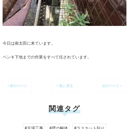
今日は南太田に来ています。
ペンキ下地までの作業をすべて任されています。
< 前のページ
一覧に戻る
次のページ >
関連タグ
#足場工事
#壁の解体
#ラスカット貼り