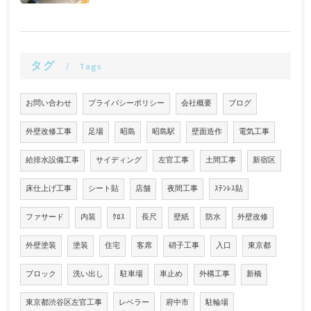
タグ
Tags
お問い合わせ
プライバシーポリシー
会社概要
ブログ
外壁改修工事
足場
昭島
昭島駅
壁面造作
電気工事
給排水設備工事
サイディング
左官工事
土間工事
新宿区
床仕上げ工事
シート貼
店舗
夜間工事
ｽﾃﾝﾚｽ貼
ファサード
内装
ｸﾛｽ
長尺
壁紙
防水
外壁改修
外壁塗装
塗装
住宅
客席
硝子工事
入口
東京都
ブロック
洗い出し
駐車場
車止め
外構工事
新橋
東京都渋谷区左官工事
レベラー
府中市
駐輪場