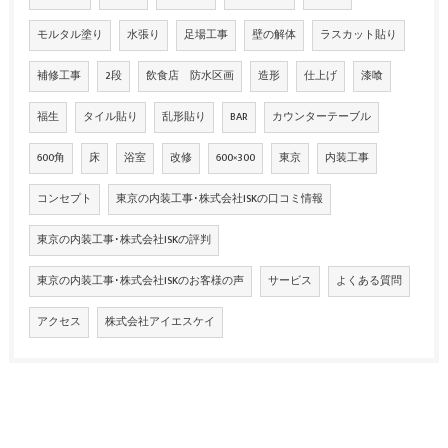
モルタル塗り
水張り
足場工事
壁の解体
ラスカット貼り
補修工事
2段
飲食店 防水区画
造形
仕上げ
漆喰
福生
タイル貼り
乱形貼り
BAR
カウンターテーブル
600角
床
浴室
改修
600×300
東京
内装工事
コンセプト
東京の内装工事･株式会社ISKの口コミ情報
東京の内装工事･株式会社ISKの評判
東京の内装工事･株式会社ISKのお客様の声
サービス
よくある質問
アクセス
株式会社アイエスケイ