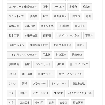
コンクリート金鏝仕上げ
障子
ワーロン
多摩市
昭島市
ユニットバス
洗面所
解体
洗面化粧台
国立市
電気
設備工事
防水下地
タイル下地
不陸調整
躯体直し
防水工事
水張り検査
西新宿
スタイロホーム敷き
下塗り
保護モルタル
世田谷区上北沢
モルタル仕上げ
洗面台
トイレ床モルタル仕上げ
用水路
補強工事
天端仕上
横田基地
倉庫
コンクリート
段取り
壁 エイジング
上北沢
床 補修
エコカラット
住宅リノベーション
ケレン
清掃
プライマー
トップコート
養生剥がし
パテ
珪藻土
パターン付け
FRP防水
硝子モザイクタイル
左官
店舗工事
中央区
銀座
飲食店
厨房区画